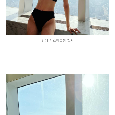
선예 인스타그램 캡쳐