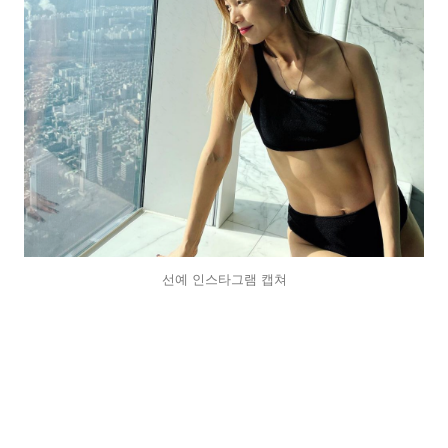
선예 인스타그램 캡쳐