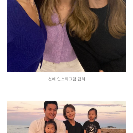
선예 인스타그램 캡쳐