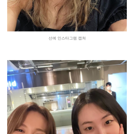
선예 인스타그램 캡쳐