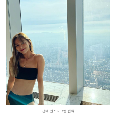
선예 인스타그램 캡쳐