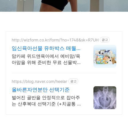
http://wizform.co.kr/form/?no=1748&sk=R7UH
광고
임신육아선물 유하박스 매월
300명 추첨
맘카페 위드앤육아에서 예비맘/육
아맘을 위해 준비한 무료 선물박스
지금 신청가능 임산부부터 육아맘
까지 누구나 신청가능
https://blog.naver.com/heelar
광고
올바른자연분만 선택기준
벌어진 골반을 안정적으로 잡아주
는 산후복대 선택기준 (+치골통 관
리방법)