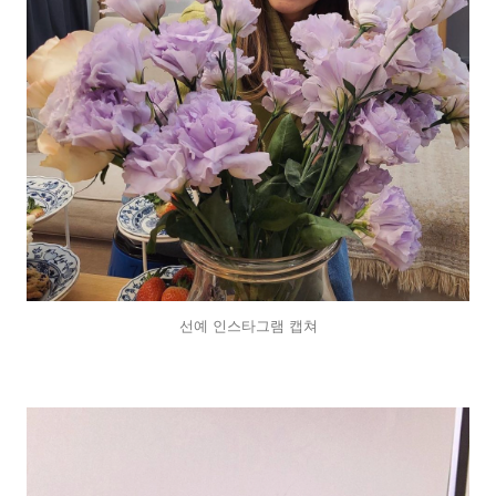
선예 인스타그램 캡쳐