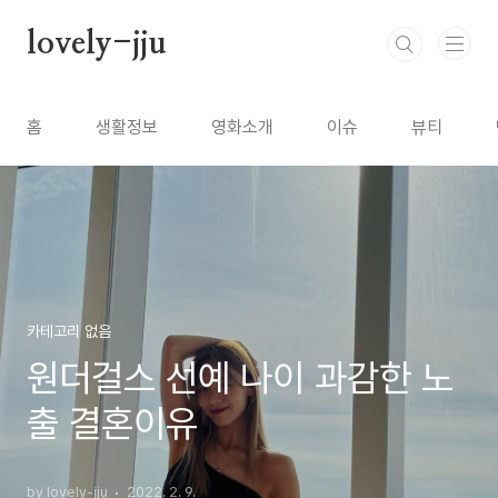
본문 바로가기
lovely-jju
홈
생활정보
영화소개
이슈
뷰티
카테고리 없음
원더걸스 선예 나이 과감한 노
출 결혼이유
by lovely-jju
2022. 2. 9.