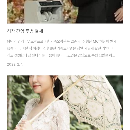
허참 간암 투병 별세
왕년의 인기 TV 오락프로그램 가족오락관을 25년간 진행한 MC 허참이 별세
했습니다. 어릴 적 허참이 진행했던 가족오락관을 정말 재밌게 봤던 기억이 아
직도 생생한데 참 안타까운 마음이 듭니다. 고인은 간암으로 투병 생활을 하던
중 향년 73세의 나이로 세상을 떠났습니다. 고인의 빈소는 서울아산병원 장례
2022. 2. 1.
식장에 마련될 예정이라고 합니다. 허참은 지난 1974년 MBC 라디오 프로그
램 청춘은 즐거워 MC로 방송 생활을 시작했으며, 1977년 TBC 쇼쇼쇼의
MC를 맡으며 본격적으로 이름을 대중에게 알리기 시작했습니다. 그 이후로
1984년부터 2009년까지 KBS 1 TV와 2 TV를 통해 방송된 가족오락관을
진행했으며 오랜 기간 대한민국 최고의 MC로 활약했습니다. 가족오락관 이후
에도 꾸준히 방송에 얼굴을 ..