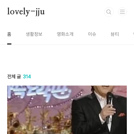
본문 바로가기
lovely-jju
홈
생활정보
영화소개
이슈
뷰티
전체 글
314